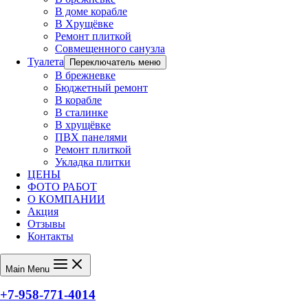
В доме корабле
В Хрущёвке
Ремонт плиткой
Совмещенного санузла
Туалета
Переключатель меню
В брежневке
Бюджетный ремонт
В корабле
В сталинке
В хрущёвке
ПВХ панелями
Ремонт плиткой
Укладка плитки
ЦЕНЫ
ФОТО РАБОТ
О КОМПАНИИ
Акция
Отзывы
Контакты
Main Menu
+7-958-771-4014