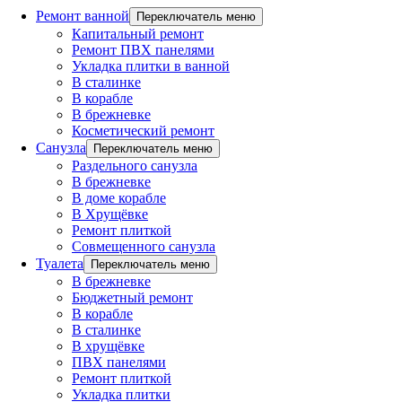
Ремонт ванной
Переключатель меню
Капитальный ремонт
Ремонт ПВХ панелями
Укладка плитки в ванной
В сталинке
В корабле
В брежневке
Косметический ремонт
Санузла
Переключатель меню
Раздельного санузла
В брежневке
В доме корабле
В Хрущёвке
Ремонт плиткой
Совмещенного санузла
Туалета
Переключатель меню
В брежневке
Бюджетный ремонт
В корабле
В сталинке
В хрущёвке
ПВХ панелями
Ремонт плиткой
Укладка плитки