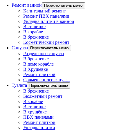
Ремонт ванной
Переключатель меню
Капитальный ремонт
Ремонт ПВХ панелями
Укладка плитки в ванной
В сталинке
В корабле
В брежневке
Косметический ремонт
Санузла
Переключатель меню
Раздельного санузла
В брежневке
В доме корабле
В Хрущёвке
Ремонт плиткой
Совмещенного санузла
Туалета
Переключатель меню
В брежневке
Бюджетный ремонт
В корабле
В сталинке
В хрущёвке
ПВХ панелями
Ремонт плиткой
Укладка плитки