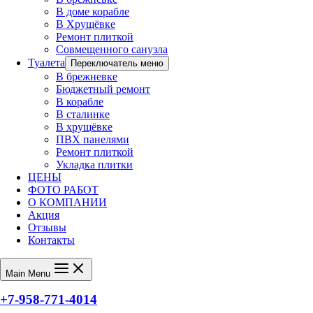
В доме корабле
В Хрущёвке
Ремонт плиткой
Совмещенного санузла
Туалета
Переключатель меню
В брежневке
Бюджетный ремонт
В корабле
В сталинке
В хрущёвке
ПВХ панелями
Ремонт плиткой
Укладка плитки
ЦЕНЫ
ФОТО РАБОТ
О КОМПАНИИ
Акция
Отзывы
Контакты
Main Menu
+7-958-771-4014